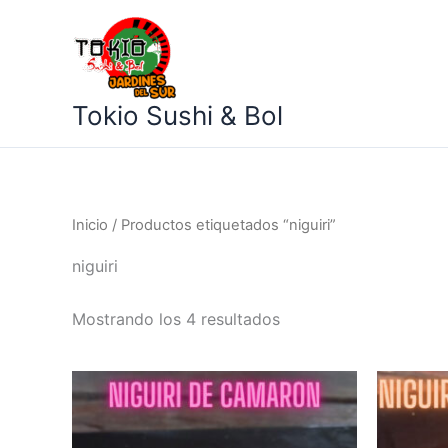
Ir
al
contenido
Tokio Sushi & Bol
Inicio
/ Productos etiquetados “niguiri”
niguiri
Mostrando los 4 resultados