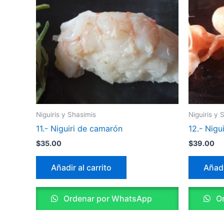
Niguiris y Shasimis
Niguiris y 
11.- Niguiri de camarón
12.- Nigu
$
35.00
$
39.00
Añadir al carrito
Añadi
Ordenar por WhatsApp
Or