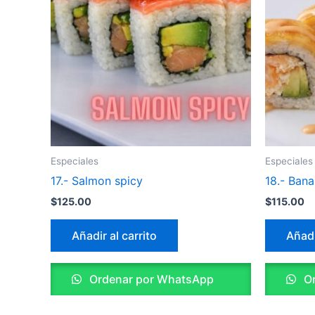
Especiales
Especiales
17.- Salmon spicy
18.- Bana
$
125.00
$
115.00
Añadir al carrito
Añadi
Ordenar por WhatsApp
Or