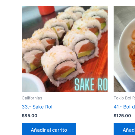
Californias
Tokio Bol R
33.- Sake Roll
41.- Bol 
$
85.00
$
125.00
Añadir al carrito
Añadi