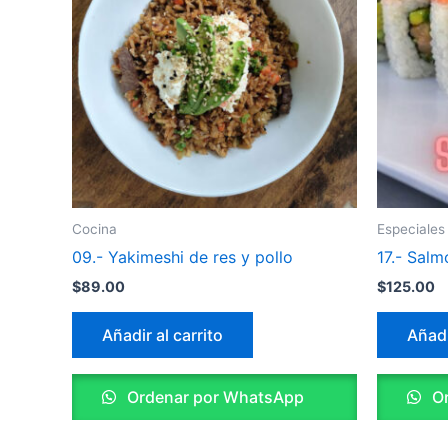
Cocina
Especiales
09.- Yakimeshi de res y pollo
17.- Salm
$
89.00
$
125.00
Añadir al carrito
Añadi
Ordenar por WhatsApp
Or