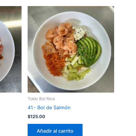
Tokio Bol Rice
41.- Bol de Salmón
$
125.00
Añadir al carrito