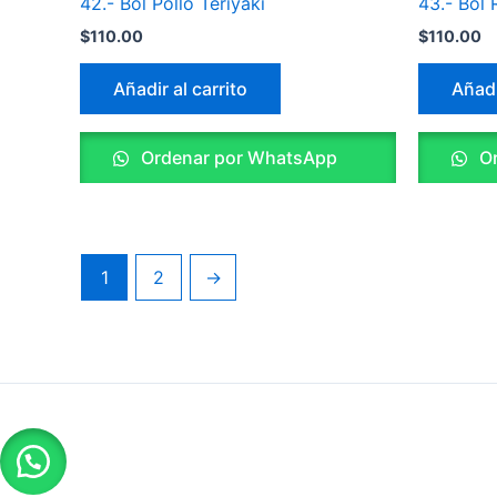
42.- Bol Pollo Teriyaki
43.- Bol
$
110.00
$
110.00
Añadir al carrito
Añadi
Ordenar por WhatsApp
Or
1
2
→