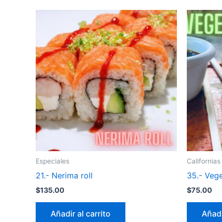
Especiales
Californias
21.- Nerima roll
35.- Vege
$
135.00
$
75.00
Añadir al carrito
Añadi