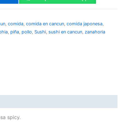
cun
,
comida
,
comida en cancun
,
comida japonesa
,
phia
,
piña
,
pollo
,
Sushi
,
sushi en cancun
,
zanahoria
sa spicy.