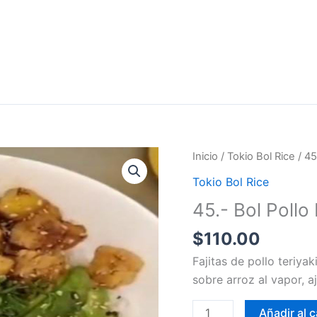
45.-
Inicio
/
Tokio Bol Rice
/ 45
Bol
Tokio Bol Rice
Pollo
45.- Bol Poll
Hawaiano
cantidad
$
110.00
Fajitas de pollo teriyak
sobre arroz al vapor, a
Añadir al c