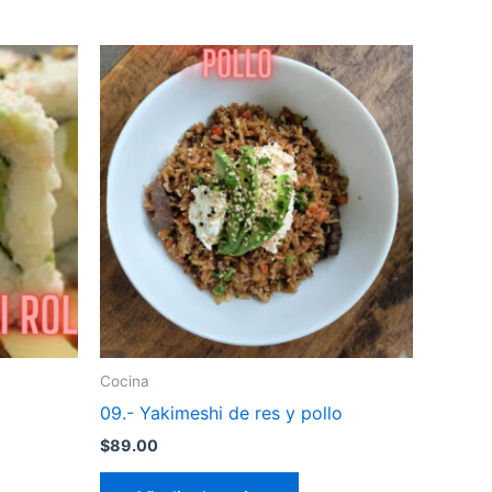
Cocina
09.- Yakimeshi de res y pollo
$
89.00