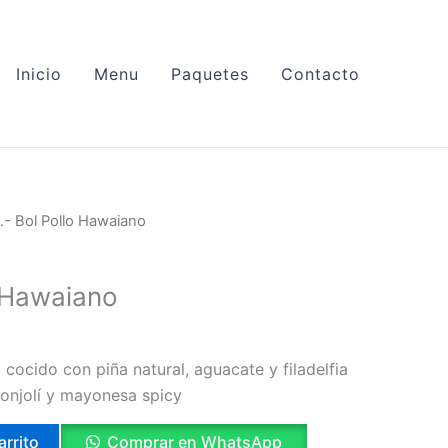
Inicio
Menu
Paquetes
Contacto
.- Bol Pollo Hawaiano
o Hawaiano
i cocido con piña natural, aguacate y filadelfia
jonjolí y mayonesa spicy
arrito
Comprar en WhatsApp