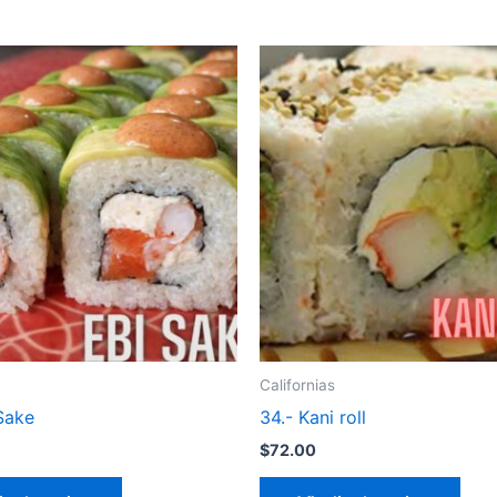
Californias
Sake
34.- Kani roll
$
72.00