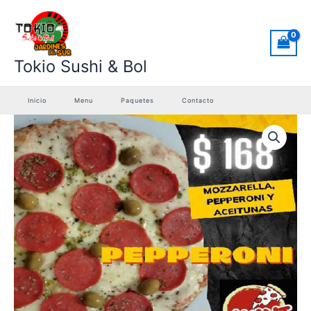
Ir
al
contenido
Tokio Sushi & Bol
Inicio
Menu
Paquetes
Contacto
49.-
Pepperoni
cantidad